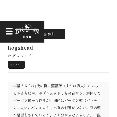
なんちゃって酒類辞典
hogshead
ホグスヘッド
ウイスキー
容量２５０ℓ前後の樽。蒸留所（または職人）によって
まちまちだが、ホグシェッドとも発音する。解体した
バーボン樽から作るが、胴径はバーボン樽（バレル）
より太い。バレルよりも木香の影響が少ない。豚の頭
が語源とされているが、よく分からないらしい。一説