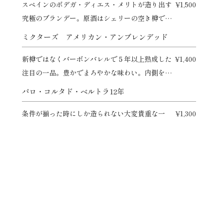
スペインのボデガ・ディエス・メリトが造り出す
¥1,500
究極のブランデー。原酒はシェリーの空き樽で構
成された1819年から続くソレラシステムで熟成さ
ミクターズ アメリカン・アンブレンデッド
れています。平均熟成年数は５年以上で力強い味
わいとバランスの良さが特徴です。
新樽ではなくバーボンバレルで５年以上熟成した
¥1,400
注目の一品。豊かでまろやかな味わい。内側を焦
がした新樽を使用することが条件のバーボン界に
パロ・コルタド・ベルトラ12年
突如現れた新星。ファーストフィルのバーボンカ
スクで熟成をかけた異色のウィスキー。なぜ「ア
条件が揃った時にしか造られない大変貴重な一
¥1,300
ンブレンデッド」と名乗るかはスタッフまでお尋
品。繊細で複雑な香りと味わい。
ねください。
ペンダーリン シェリーウッド
ピーターラビットの故郷、ウェールズより本格モ
¥1,300
ルト到着。
ロン・サカパ センテナリオ