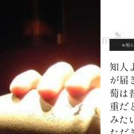
お知ら
知人
が届
萄は
重だ
みた
ただ