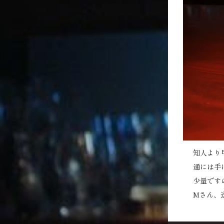
知人より
通には手
少量です
Mさん、