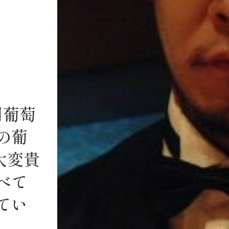
用葡萄
の葡
大変貴
べて
てい