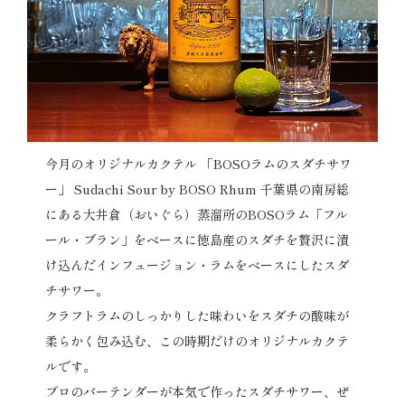
今月のオリジナルカクテル 「BOSOラムのスダチサワ
ー」 Sudachi Sour by BOSO Rhum
千葉県の南房総
にある大井倉（おいぐら）蒸溜所のBOSOラム「フル
ール・ブラン」をベースに徳島産のスダチを贅沢に漬
け込んだインフュージョン・ラムをベースにしたスダ
チサワー。
クラフトラムのしっかりした味わいをスダチの酸味が
柔らかく包み込む、この時期だけのオリジナルカクテ
ルです。
プロのバーテンダーが本気で作ったスダチサワー、ぜ