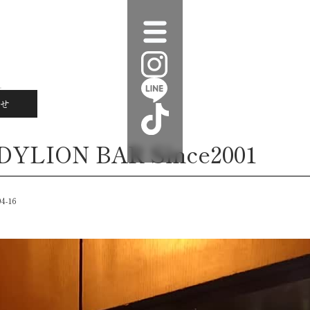
せ
YLION BAR Since2001
04-16