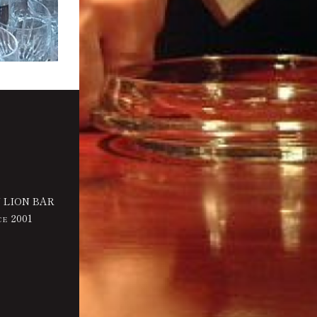
 LION BAR
2001
CE