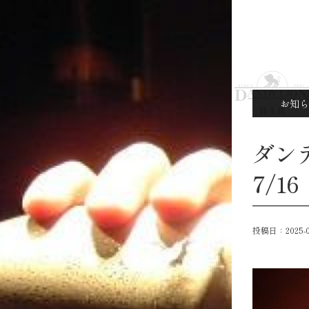
お知ら
ダン
7/1
投稿日：
2025-