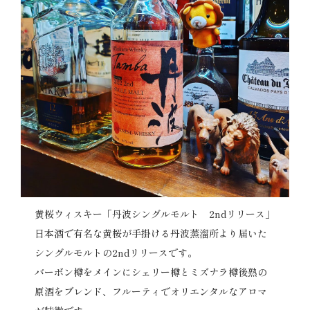
黄桜ウィスキー「丹波シングルモルト 2ndリリース」
日本酒で有名な黄桜が手掛ける丹波蒸溜所より届いた
シングルモルトの2ndリリースです。
バーボン樽をメインにシェリー樽とミズナラ樽後熟の
原酒をブレンド、フルーティでオリエンタルなアロマ